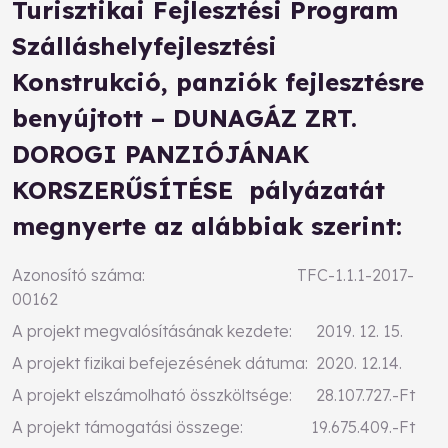
Turisztikai Fejlesztési Program
Szálláshelyfejlesztési
Konstrukció, panziók fejlesztésre
benyújtott – DUNAGÁZ ZRT.
DOROGI PANZIÓJÁNAK
KORSZERŰSÍTÉSE pályázatát
megnyerte az alábbiak szerint:
Azonosító száma: TFC-1.1.1-2017-
00162
A projekt megvalósításának kezdete: 2019. 12. 15.
A projekt fizikai befejezésének dátuma: 2020. 12.14.
A projekt elszámolható összköltsége: 28.107.727.-Ft
A projekt támogatási összege: 19.675.409.-Ft