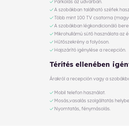
Parkolás az udvarban.
A szobákban található széfek hasz
Több mint 100 TV csatorna (magyar
A szobákban légkondicionáló ber
Mikrohullámú sütő használata az 
Hűtőszekrény a folyóson.
Hajszárító igénylése a recepción.
Térítés ellenében igé
Árakról a recepción vagy a szobákban
Mobil telefon használat.
Mosás,vasalás szolgáltatás helybe
Nyomtatás, fénymásolás.