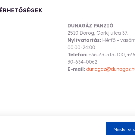
ÉRHETŐSÉGEK
DUNAGÁZ PANZIÓ
2510 Dorog, Gorkij utca 37.
Nyitvatartás:
Hétfő - vasár
00:00-24:00
Telefon:
+36-33-513-100, +3
30-634-0062
E-mail:
dunagaz@dunagaz.h
Mindet el