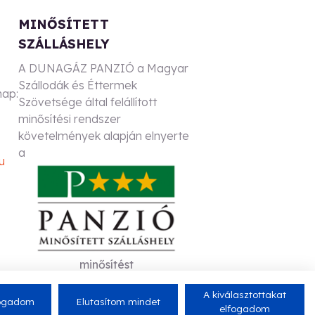
MINŐSÍTETT
SZÁLLÁSHELY
A DUNAGÁZ PANZIÓ a Magyar
Szállodák és Éttermek
nap:
Szövetsége által felállított
minősítési rendszer
6
követelmények alapján elnyerte
a
u
minősítést
A kiválasztottakat
fogadom
Elutasítom mindet
elfogadom