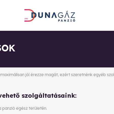
SOK
 maximálisan jól érezze magát, ezért szeretnénk egyéb szolgá
ehető szolgáltatásaink:
a panzió egész területén.