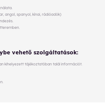
nálata.
, angol, spanyol, kínai, rádióadók)
endezés.
étteremben.
nybe vehető szolgáltatások:
 kihelyezett tájékoztatóban talál információt.
n.