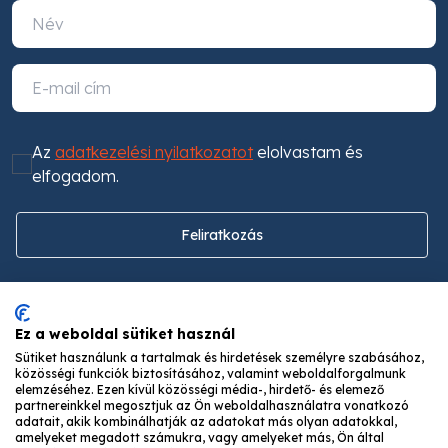
Az
adatkezelési nyilatkozatot
elolvastam és
elfogadom.
Feliratkozás
Ez a weboldal sütiket használ
Sütiket használunk a tartalmak és hirdetések személyre szabásához,
közösségi funkciók biztosításához, valamint weboldalforgalmunk
elemzéséhez. Ezen kívül közösségi média-, hirdető- és elemező
partnereinkkel megosztjuk az Ön weboldalhasználatra vonatkozó
adatait, akik kombinálhatják az adatokat más olyan adatokkal,
DUNAGÁZ GÁZIPARI OKTATÁSI ÉS MINŐSÍTŐ
amelyeket megadott számukra, vagy amelyeket más, Ön által