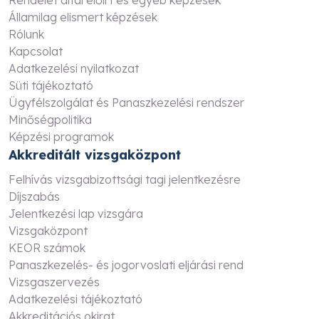
Rendelet által előírt és egyéb képzések
Államilag elismert képzések
Rólunk
Kapcsolat
Adatkezelési nyilatkozat
Süti tájékoztató
Ügyfélszolgálat és Panaszkezelési rendszer
Minőségpolitika
Képzési programok
Akkreditált vizsgaközpont
Felhívás vizsgabizottsági tagi jelentkezésre
Díjszabás
Jelentkezési lap vizsgára
Vizsgaközpont
KEOR számok
Panaszkezelés- és jogorvoslati eljárási rend
Vizsgaszervezés
Adatkezelési tájékoztató
Akkreditációs okirat