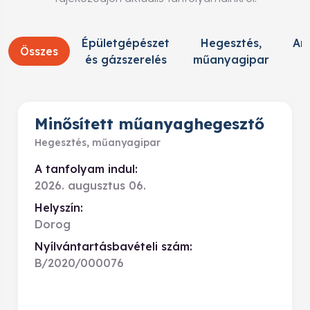
Épületgépészet
Hegesztés,
An
Összes
és gázszerelés
műanyagipar
k
Minősített műanyaghegesztő
Hegesztés, műanyagipar
A tanfolyam indul:
2026. augusztus 06.
Helyszín:
Dorog
Nyílvántartásbavételi szám:
B/2020/000076