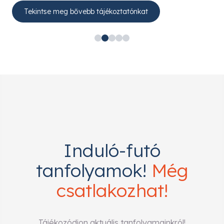
Tekintse meg bővebb tájékoztatónkat
…
Induló-futó
tanfolyamok!
Még
csatlakozhat!
Tájékozódjon aktuális tanfolyamainkról!