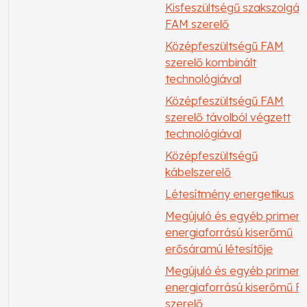
Kisfeszültségű szakszolgála
FAM szerelő
Középfeszültségű FAM
szerelő kombinált
technológiával
Középfeszültségű FAM
szerelő távolból végzett
technológiával
Középfeszültségű
kábelszerelő
Létesítmény energetikus
Megújuló és egyéb primer
energiaforrású kiserőmű
erősáramú létesítője
Megújuló és egyéb primer
energiaforrású kiserőmű 
szerelő