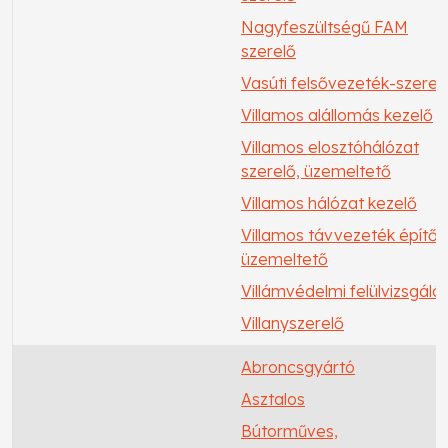
Nagyfeszültségű FAM
szerelő
Vasúti felsővezeték-szerel
Villamos alállomás kezelő
Villamos elosztóhálózat
szerelő, üzemeltető
Villamos hálózat kezelő
Villamos távvezeték építő,
üzemeltető
Villámvédelmi felülvizsgáló
Villanyszerelő
Abroncsgyártó
Asztalos
Bútorműves,