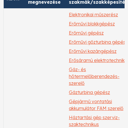
megnevezése
szakmák/szakképesítés
Elektronikai műszerész
Erőművi blokkgépész
Erőművi gépész
Erőművi gőzturbina gépész
Erőművi kazángépész
Erősáramú elektrotechniku
Gáz- és
hőtermelőberendezés-
szerelő
Gázturbina gépész
Gépjármű vontatási
akkumulátor FAM szerelő
Háztartási gép szerviz-
szaktechnikus