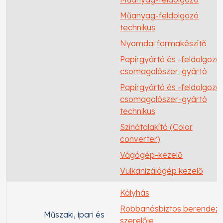
Műanyag-feldolgozó
technikus
Nyomdai formakészítő
Papírgyártó és -feldolgozó,
csomagolószer-gyártó
Papírgyártó és -feldolgozó,
csomagolószer-gyártó
technikus
Színátalakító (Color
converter)
Vágógép-kezelő
Vulkanizálógép kezelő
Kályhás
Robbanásbiztos berendez
Műszaki, ipari és
szerelője