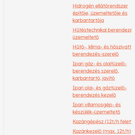
Hidrogén ellátórendszer
építője, üzemeltetője és
karbantartója
Hűtéstechnikai berendezé
üzemeltető
Hűtő-, klíma- és hőszivatty
berendezés-szerelő
Ipari gáz- és olajtüzelő-
berendezés szerelő,
karbantartó, javító
Ipari olaj- és gáztüzelő-
berendezés kezelő
Ipari villamosgép- és
készülék-üzemeltető
Kazángépész (12t/h felett)
Kazánkezelő (max. 12t/h)