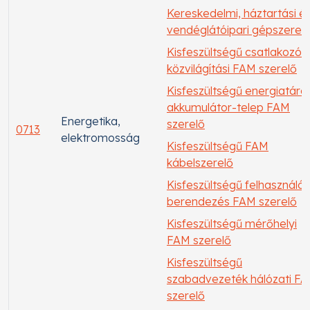
Kereskedelmi, háztartási é
vendéglátóipari gépszerel
Kisfeszültségű csatlakozó-
közvilágítási FAM szerelő
Kisfeszültségű energiatáro
akkumulátor-telep FAM
Energetika,
szerelő
0713
elektromosság
Kisfeszültségű FAM
kábelszerelő
Kisfeszültségű felhasználói
berendezés FAM szerelő
Kisfeszültségű mérőhelyi
FAM szerelő
Kisfeszültségű
szabadvezeték hálózati F
szerelő