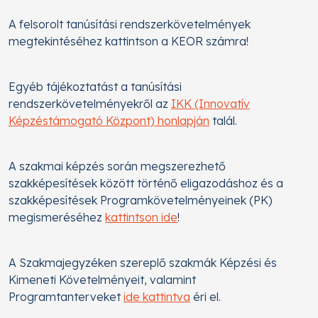
A felsorolt tanúsítási rendszerkövetelmények
megtekintéséhez kattintson a KEOR számra!
Egyéb tájékoztatást a tanúsítási
rendszerkövetelményekről az
IKK (Innovatív
Képzéstámogató Központ) honlapján
talál.
A szakmai képzés során megszerezhető
szakképesítések között történő eligazodáshoz és a
szakképesítések Programkövetelményeinek (PK)
megismeréséhez
kattintson ide
!
A Szakmajegyzéken szereplő szakmák Képzési és
Kimeneti Követelményeit, valamint
Programtanterveket
ide kattintva
éri el.