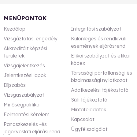
MENÜPONTOK
Kezdőlap
Integritási szabályzat
Vizsgáztatási engedély
Különleges és rendkívüli
események eljárásrend
Akkreditált képzési
területek
Etikai szabályzat és etikai
kódex
Vizsgajelentkezés
Társasági pártatlansági és
Jelentkezési lapok
bizalmassági nyilatkozat
Díjszabás
Adatkezelési tájékoztató
Vizsgaszabályzat
Süti tájékoztató
Minőségpolitika
Mintafeladatok
Felmentési kérelem
Kapcsolat
Panaszkezelés -és
Ügyfélszolgálat
jogorvoslati eljárási rend