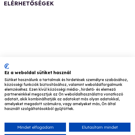
ELÉRHETŐSÉGEK
VIZSGAKÖZPONT
2510 Dorog, Gorkij utca 37.
Ez a weboldal sütiket használ
Telefon:
+36-33-513-100, +36 30-634-0062
Sütiket használunk a tartalmak és hirdetések személyre szabásához,
közösségi funkciók biztosításához, valamint weboldalforgalmunk
E-mail:
vizsga@dunagaz.hu
elemzéséhez. Ezen kívül közösségi média-, hirdető- és elemező
partnereinkkel megosztjuk az Ön weboldalhasználatra vonatkozó
adatait, akik kombinálhatják az adatokat más olyan adatokkal,
amelyeket megadott számukra, vagy amelyeket más, Ön által
használt szolgáltatásokból gyűjtöttek.
DUNAGÁZ GÁZIPARI OKTATÁSI ÉS MINŐSÍTŐ
ZRT.
Mindet elfogadom
Elutasítom mindet