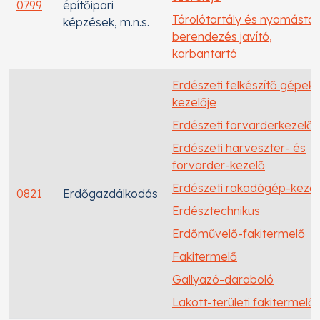
0799
építőipari
Tárolótartály és nyomástar
képzések, m.n.s.
berendezés javító,
karbantartó
Erdészeti felkészítő gépek
kezelője
Erdészeti forvarderkezelő
Erdészeti harveszter- és
forvarder-kezelő
Erdészeti rakodógép-kezel
0821
Erdőgazdálkodás
Erdésztechnikus
Erdőművelő-fakitermelő
Fakitermelő
Gallyazó-daraboló
Lakott-területi fakitermelő