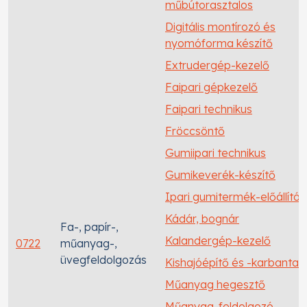
műbútorasztalos
Digitális montírozó és
nyomóforma készítő
Extrudergép-kezelő
Faipari gépkezelő
Faipari technikus
Fröccsöntő
Gumiipari technikus
Gumikeverék-készítő
Ipari gumitermék-előállító
Kádár, bognár
Fa-, papír-,
Kalandergép-kezelő
0722
műanyag-,
üvegfeldolgozás
Kishajóépítő és -karbantar
Műanyag hegesztő
Műanyag-feldolgozó