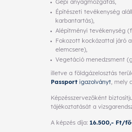
Gépi anyagmozgatás,
Építészeti tevékenység alál
karbantartás),
Alépítményi tevékenység (fö
Fokozott kockázattal járó 
elemcsere),
Vegetáció menedzsment (gal
illetve a földgázelosztás te
Passport
igazolványt
, mely 
Képzésszervezőként biztosítj
tájékoztatását a vizsgarends
A képzés díja:
16.500,- Ft/f