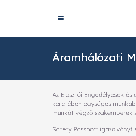
Áramhálózati M
Az Elosztói Engedélyesek és 
keretében egységes munkabiz
munkát végző szakemberek 
Safety Passport igazolványt 