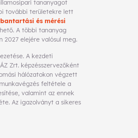
illamosipari tananyagot
 további területekre lett
rbantartási és mérési
hető. A többi tananyag
n 2027 elejére valósul meg.
ezetése. A kezdeti
ÁZ Zrt. képzésszervezőként
állomási hálózatokon végzett
a munkavégzés feltétele a
esítése, valamint az ennek
te. Az igazolványt a sikeres