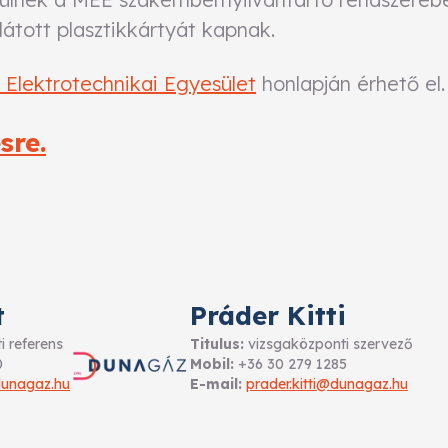
llátott plasztikkártyát kapnak.
Elektrotechnikai Egyesület
honlapján érhető el.
sre.
t
Práder Kitti
 referens
Titulus:
vizsgaközponti szervező
0
Mobil:
+36 30 279 1285
dunagaz.hu
E-mail:
prader.kitti@dunagaz.hu