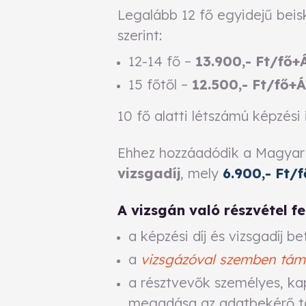
Legalább 12 fő egyidejű beis
szerint:
12-14 fő –
13.900,- Ft/fő+
15 főtől –
12.500,- Ft/fő+
10 fő alatti létszámú képzési
Ehhez hozzáadódik a Magyar 
vizsgadíj
, mely
6.900,- Ft/f
A vizsgán való részvétel fe
a képzési díj és vizsgadíj be
a
vizsgázóval szemben támas
a résztvevők személyes, kap
megadása az adatbekérő t