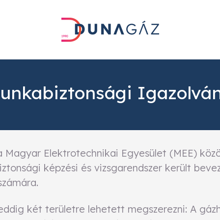
unkabiztonsági Igazolvá
a Magyar Elektrotechnikai Egyesület (MEE) közö
tonsági képzési és vizsgarendszer került beve
számára.
eddig két területre lehetett megszerezni: A gáz