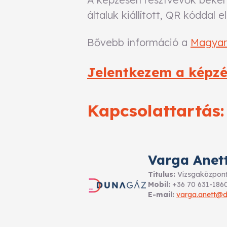
általuk kiállított, QR kóddal e
Bővebb információ a
Magyar 
Jelentkezem a képzé
Kapcsolattartás:
Varga Anet
Titulus:
Vizsgaközponti
Mobil:
+36 70 631-186
E-mail:
varga.anett@