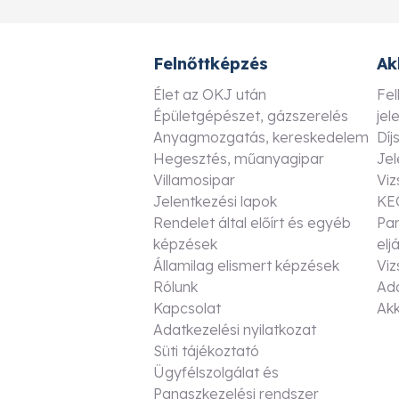
Felnőttképzés
Ak
Élet az OKJ után
Fel
Épületgépészet, gázszerelés
jel
Anyagmozgatás, kereskedelem
Díj
Hegesztés, műanyagipar
Jel
Villamosipar
Vi
Jelentkezési lapok
KE
Rendelet által előírt és egyéb
Pan
képzések
elj
Államilag elismert képzések
Vi
Rólunk
Ada
Kapcsolat
Akk
Adatkezelési nyilatkozat
Süti tájékoztató
Ügyfélszolgálat és
Panaszkezelési rendszer