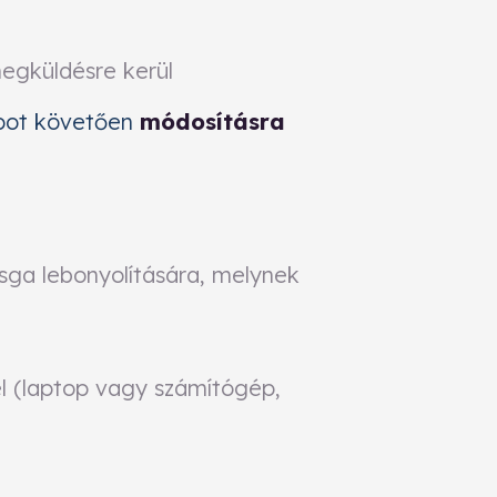
egküldésre kerül
pot követően
módosításra
sga lebonyolítására, melynek
el (laptop vagy számítógép,