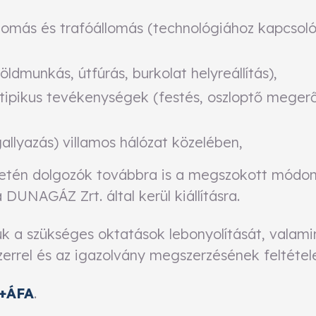
lomás és trafóállomás (technológiához kapcsolód
ldmunkás, útfúrás, burkolat helyreállítás),
atipikus tevékenységek (festés, oszloptő megerő
lyazás) villamos hálózat közelében,
rületén dolgozók továbbra is a megszokott mód
a DUNAGÁZ Zrt. által kerül kiállításra.
uk a szükséges oktatások lebonyolítását, valami
zerrel és az igazolvány megszerzésének feltétel
ő+ÁFA
.