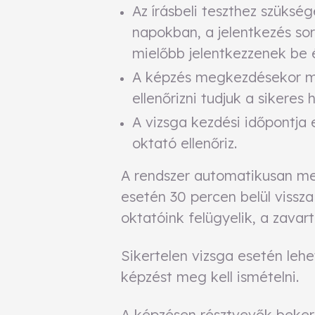
Az írásbeli teszthez szüks
napokban, a jelentkezés so
mielőbb jelentkezzenek be é
A képzés megkezdésekor mi
ellenőrizni tudjuk a sikeres 
A vizsga kezdési időpontja 
oktató ellenőriz.
A rendszer automatikusan me
esetén 30 percen belül vissza
oktatóink felügyelik, a zavar
Sikertelen vizsga esetén lehe
képzést meg kell ismételni.
A képzésen résztvevők beker