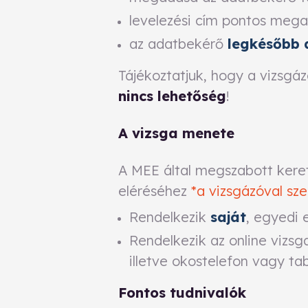
levelezési cím pontos mega
az adatbekérő
legkésőbb 
Tájékoztatjuk, hogy a vizsg
nincs lehetőség
!
A vizsga menete
A MEE által megszabott keret
eléréséhez
*a vizsgázóval sz
Rendelkezik
saját
, egyedi 
Rendelkezik az online vizsg
illetve okostelefon vagy tab
Fontos tudnivalók