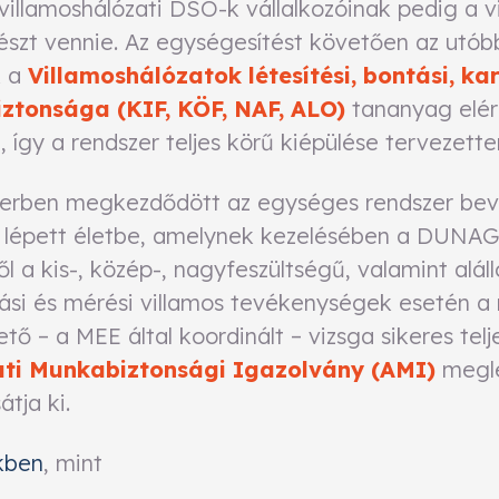
 villamoshálózati DSO-k vállalkozóinak pedig a v
észt vennie. Az egységesítést követően az utóbbi
k a
Villamoshálózatok létesítési, bontási, ka
ztonsága (KIF, KÖF, NAF, ALO)
tananyag elér
így a rendszer teljes körű kiépülése tervezette
zerben megkezdődött az egységes rendszer bev
 lépett életbe, amelynek kezelésében a DUNAG
től a kis-, közép-, nagyfeszültségű, valamint al
artási és mérési villamos tevékenységek esetén 
tő – a MEE által koordinált – vizsga sikeres telj
ti Munkabiztonsági Igazolvány (AMI)
meglé
tja ki.
kben
, mint