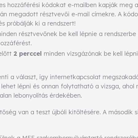
éges hozzáférési kódokat e-mailben kapják meg
rán megadott résztvevői e-mail címekre. A kód
s próbálják ki a rendszert!
nden résztvevőnek be kell lépnie a rendszerbe
hozzáférést.
előtt
2 perccel
minden vizsgázónak be kell lépni
nti a választ, így internetkapcsolat megszaka
 lehet lépni és onnan folytatható a vizsga, aho
talan lebonyolítás érdekében.
tőség van a teszt újbóli kitöltésére. A második 
ülnek a MEE szakembernyilvántartó rendszerébe,