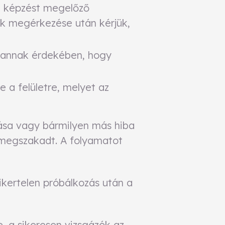
 a képzést megelőző
ok megérkezése után kérjük,
 annak érdekében, hogy
e a felületre, melyet az
dása vagy bármilyen más hiba
l megszakadt. A folyamatot
sikertelen próbálkozás után a
 a sikeresen vizsgázók az