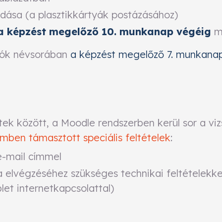
dása (a plasztikkártyák postázásához)
a képzést megelőző 10. munkanap végéig
m
ázók névsorában
a képzést megelőző 7. munkana
ek között, a Moodle rendszerben kerül sor a viz
emben támasztott speciális feltételek
:
e-mail címmel
a elvégzéséhez szükséges technikai feltételekk
let internetkapcsolattal)