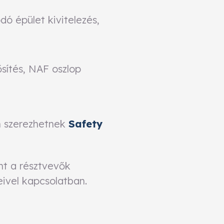
ó épület kivitelezés,
sítés, NAF oszlop
on szerezhetnek
Safety
nt a résztvevők
eivel kapcsolatban.