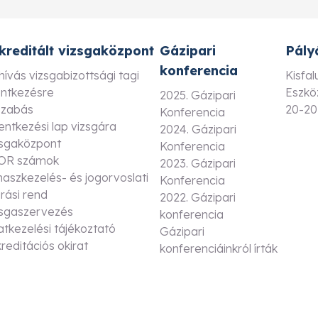
kreditált vizsgaközpont
Gázipari
Pály
konferencia
hívás vizsgabizottsági tagi
Kisfa
entkezésre
Eszkö
2025. Gázipari
szabás
20-20
Konferencia
entkezési lap vizsgára
2024. Gázipari
zsgaközpont
Konferencia
OR számok
2023. Gázipari
aszkezelés- és jogorvoslati
Konferencia
árási rend
2022. Gázipari
zsgaszervezés
konferencia
tkezelési tájékoztató
Gázipari
reditációs okirat
konferenciáinkról írták