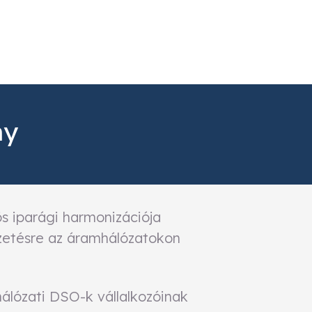
ny
s iparági harmonizációja
zetésre az áramhálózatokon
hálózati DSO-k vállalkozóinak