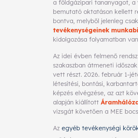
a földgázipari tananyagot, a
bemutató oktatáson kellett r
bontva, melyből jelenleg csa
tevékenységeinek munkabi
kidolgozása folyamatban van, 
Az idei évben felmenő rends
szakaszban átmeneti időszak
vett részt. 2026. február 1-jé
létesítési, bontási, karbant
képzés elvégzése, az azt köve
alapján kiállított
Áramhálóza
vizsgát követően a MEE bocsá
Az
egyéb tevékenységi körö