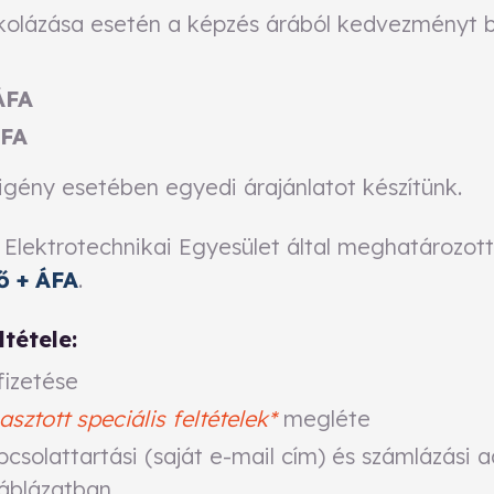
kolázása esetén a képzés árából kedvezményt bi
ÁFA
ÁFA
 igény esetében egyedi árajánlatot készítünk.
Elektrotechnikai Egyesület által meghatározot
ő + ÁFA
.
ltétele:
fizetése
ztott speciális feltételek
*
megléte
csolattartási (saját e-mail cím) és számlázási 
áblázatban