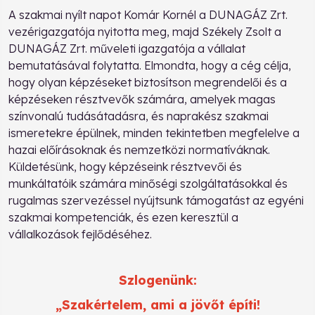
A szakmai nyílt napot Komár Kornél a DUNAGÁZ Zrt.
vezérigazgatója nyitotta meg, majd Székely Zsolt a
DUNAGÁZ Zrt. műveleti igazgatója a vállalat
bemutatásával folytatta. Elmondta, hogy a cég célja,
hogy olyan képzéseket biztosítson megrendelői és a
képzéseken résztvevők számára, amelyek magas
színvonalú tudásátadásra, és naprakész szakmai
ismeretekre épülnek, minden tekintetben megfelelve a
hazai előírásoknak és nemzetközi normatíváknak.
Küldetésünk, hogy képzéseink résztvevői és
munkáltatóik számára minőségi szolgáltatásokkal és
rugalmas szervezéssel nyújtsunk támogatást az egyéni
szakmai kompetenciák, és ezen keresztül a
vállalkozások fejlődéséhez.
Szlogenünk:
„Szakértelem, ami a jövőt építi!