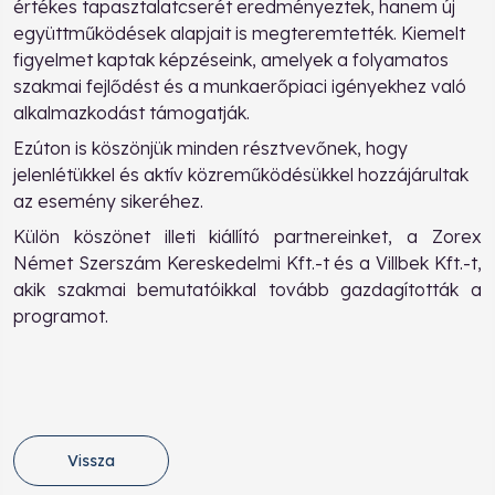
értékes tapasztalatcserét eredményeztek, hanem új
együttműködések alapjait is megteremtették. Kiemelt
figyelmet kaptak képzéseink, amelyek a folyamatos
szakmai fejlődést és a munkaerőpiaci igényekhez való
alkalmazkodást támogatják.
Ezúton is köszönjük minden résztvevőnek, hogy
jelenlétükkel és aktív közreműködésükkel hozzájárultak
az esemény sikeréhez.
Külön köszönet illeti kiállító partnereinket, a Zorex
Német Szerszám Kereskedelmi Kft.-t és a Villbek Kft.-t,
akik szakmai bemutatóikkal tovább gazdagították a
programot.
Vissza