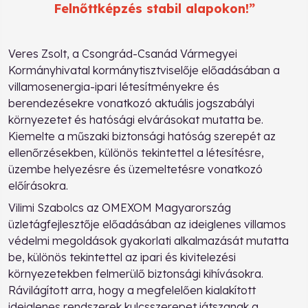
Felnőttképzés stabil alapokon!”
Veres Zsolt, a Csongrád-Csanád Vármegyei
Kormányhivatal kormánytisztviselője előadásában a
villamosenergia-ipari létesítményekre és
berendezésekre vonatkozó aktuális jogszabályi
környezetet és hatósági elvárásokat mutatta be.
Kiemelte a műszaki biztonsági hatóság szerepét az
ellenőrzésekben, különös tekintettel a létesítésre,
üzembe helyezésre és üzemeltetésre vonatkozó
előírásokra.
Vilimi Szabolcs az OMEXOM Magyarország
üzletágfejlesztője előadásában az ideiglenes villamos
védelmi megoldások gyakorlati alkalmazását mutatta
be, különös tekintettel az ipari és kivitelezési
környezetekben felmerülő biztonsági kihívásokra.
Rávilágított arra, hogy a megfelelően kialakított
ideiglenes rendszerek kulcsszerepet játszanak a