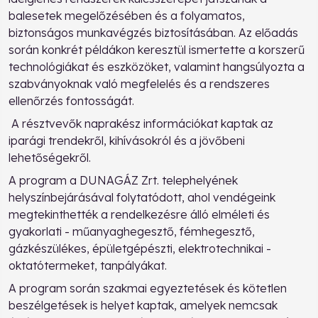
balesetek megelőzésében és a folyamatos,
biztonságos munkavégzés biztosításában. Az előadás
során konkrét példákon keresztül ismertette a korszerű
technológiákat és eszközöket, valamint hangsúlyozta a
szabványoknak való megfelelés és a rendszeres
ellenőrzés fontosságát.
A résztvevők naprakész információkat kaptak az
iparági trendekről, kihívásokról és a jövőbeni
lehetőségekről.
A program a DUNAGÁZ Zrt. telephelyének
helyszínbejárásával folytatódott, ahol vendégeink
megtekinthették a rendelkezésre álló elméleti és
gyakorlati - műanyaghegesztő, fémhegesztő,
gázkészülékes, épületgépészti, elektrotechnikai -
oktatótermeket, tanpályákat.
A program során szakmai egyeztetések és kötetlen
beszélgetések is helyet kaptak, amelyek nemcsak