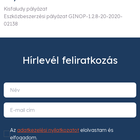
Kisfaludy pályázat
Eszközbeszerzési pályázat GINOP-1.2.8-20-2020-
02138
Hírlevél feliratkozás
Az
adatkezelési nyilatkozatot
elolvastam és
elfogadom.