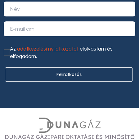
Az
adatkezelési nyilatkozatot
elolvastam és
elfogadom.
Feliratkozás
DUNAGÁZ GÁZIPARI OKTATÁSI ÉS MINŐSÍTŐ