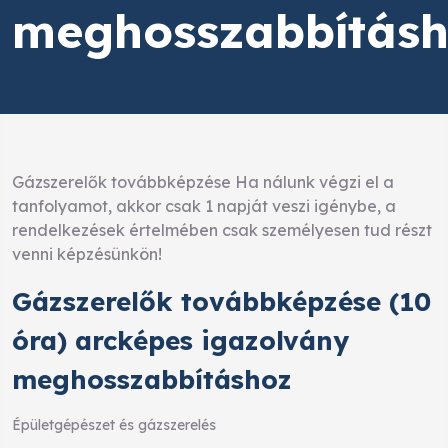
meghosszabbítás
Gázszerelők továbbképzése Ha nálunk végzi el a
tanfolyamot, akkor csak 1 napját veszi igénybe, a
rendelkezések értelmében csak személyesen tud részt
venni képzésünkön!
Gázszerelők továbbképzése (10
óra) arcképes igazolvány
meghosszabbításhoz
Épületgépészet és gázszerelés