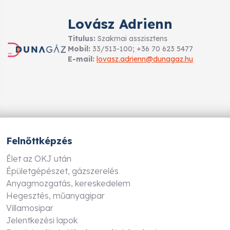
Lovász Adrienn
Titulus:
Szakmai asszisztens
Mobil:
33/513-100; +36 70 623 5477
E-mail:
lovasz.adrienn@dunagaz.hu
Felnőttképzés
Élet az OKJ után
Épületgépészet, gázszerelés
Anyagmozgatás, kereskedelem
Hegesztés, műanyagipar
Villamosipar
Jelentkezési lapok