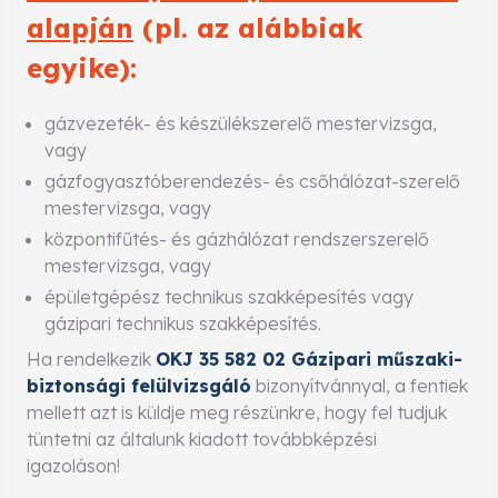
alapján
(pl. az alábbiak
egyike):
gázvezeték- és készülékszerelő mestervizsga,
vagy
gázfogyasztóberendezés- és csőhálózat-szerelő
mestervizsga, vagy
központifűtés- és gázhálózat rendszerszerelő
mestervizsga, vagy
épületgépész technikus szakképesítés vagy
gázipari technikus szakképesítés.
Ha rendelkezik
OKJ 35 582 02 Gázipari műszaki-
biztonsági felülvizsgáló
bizonyítvánnyal, a fentiek
mellett azt is küldje meg részünkre, hogy fel tudjuk
tüntetni az általunk kiadott továbbképzési
igazoláson!