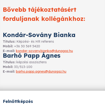
Bővebb tájékoztatásért
forduljanak kollégánkhoz:
Kondár-Sovány Bianka
Titulus:
Képzési- és HR referens
Mobil:
+36 30 569 5420
E-mail:
kondar-sovany.bianka@dunagaz.hu
Barhó Papp Ágnes
Titulus:
képzési asszisztens
Mobil:
33/513-100
E-mail:
barho.papp.agnes@dunagaz.hu
Felnőttképzés