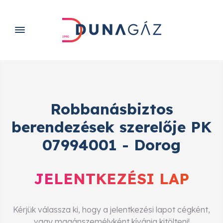
Robbanásbiztos
berendezések szerelője PK
07994001 - Dorog
JELENTKEZÉSI LAP
Kérjük válassza ki, hogy a jelentkezési lapot cégként,
vagy magánszemélyként kívánja kitölteni!